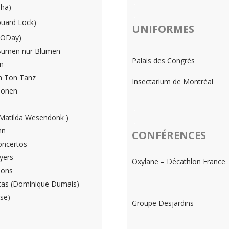
.
nha)
.
ouard Lock)
UNIFORMES
 ODay)
Bumen nur Blumen
Palais des Congrès
n
m Ton Tanz
Insectarium de Montréal
ionen
.
(Matilda Wesendonk )
.
hn
CONFÉRENCES
oncertos
yers
Oxylane – Décathlon France
ions
atas (Dominique Dumais)
ise)
Groupe Desjardins