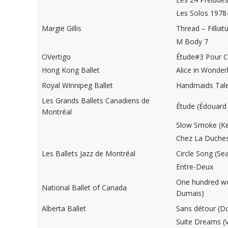
Les Solos 1978
Margie Gillis
Thread – Filliat
M Body 7
OVertigo
Étude#3 Pour C
Hong Kong Ballet
Alice in Wonde
Royal Winnipeg Ballet
Handmaids Tale 
Les Grands Ballets Canadiens de
Étude (Édouard
Montréal
Slow Smoke (K
Chez La Duches
Les Ballets Jazz de Montréal
Circle Song (Se
Entre-Deux
One hundred wo
National Ballet of Canada
Dumais)
Alberta Ballet
Sans détour (D
Suite Dreams (V