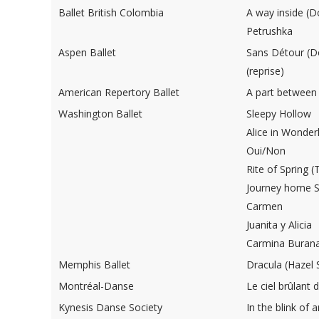
Ballet British Colombia
A way inside (
Petrushka
Aspen Ballet
Sans Détour (
(reprise)
American Repertory Ballet
A part between
Washington Ballet
Sleepy Hollow
Alice in Wonder
Oui/Non
Rite of Spring (
Journey home 
Carmen
Juanita y Alicia
Carmina Buran
Memphis Ballet
Dracula (Hazel
Montréal-Danse
Le ciel brûlant
Kynesis Danse Society
In the blink of 