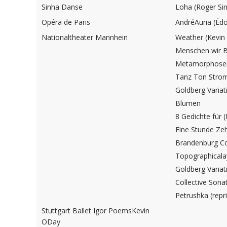
Sinha Danse
Loha (Roger Si
Opéra de Paris
AndréAuria (Éd
Nationaltheater Mannhein
Weather (Kevin
Menschen wir 
Metamorphose
Tanz Ton Stro
Goldberg Variat
Blumen
8 Gedichte für 
Eine Stunde Ze
Brandenburg C
Topographicala
Goldberg Variat
Collective Son
Petrushka (repr
Stuttgart Ballet Igor PoemsKevin
ODay