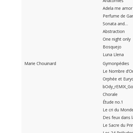
Anatomies
Adela me amor
Perfume de Gar
Sonata and…
Abstraction
One night only
Bosquejo
Luna Llena
Marie Chouinard
Gymonpédies
Le Nombre d’Or
Orphée et Eury
bOdy_rEMIX_Go
Chorale
Étude no.1
Le cri du Mond
Des feux dans l
Le Sacre du Pr
Les 24 Prélude