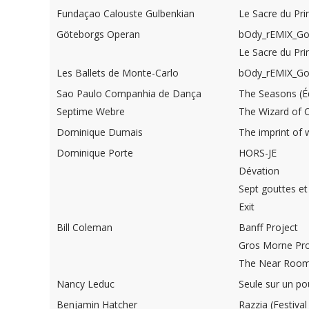
Fundaçao Calouste Gulbenkian
Le Sacre du Pr
Göteborgs Operan
bOdy_rEMIX_Gol
Le Sacre du Pr
Les Ballets de Monte-Carlo
bOdy_rEMIX_Gol
Sao Paulo Companhia de Dança
The Seasons (É
Septime Webre
The Wizard of 
Dominique Dumais
The imprint of 
Dominique Porte
HORS-JE
Dévation
Sept gouttes et
Exit
Bill Coleman
Banff Project
Gros Morne Pro
The Near Roo
Nancy Leduc
Seule sur un po
Benjamin Hatcher
Razzia (Festiva