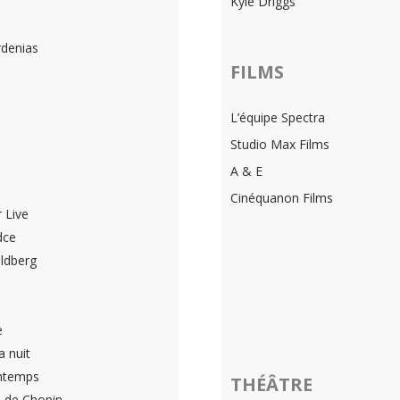
Kyle Driggs
.
denias
.
FILMS
L’équipe Spectra
Studio Max Films
A & E
Cinéquanon Films
 Live
dce
ldberg
e
.
a nuit
.
intemps
THÉÂTRE
s de Chopin