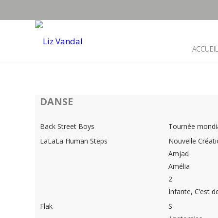
ACCUEI
DANSE
Back Street Boys
Tournée mondia
LaLaLa Human Steps
Nouvelle Créat
Amjad
Amélia
2
Infante, C’est d
Flak
S