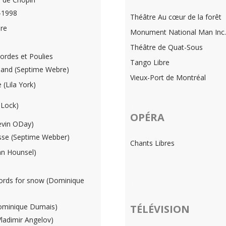
-1998
Théâtre Au cœur de la forêt
ure
Monument National Man Inc.
Théâtre de Quat-Sous
ordes et Poulies
Tango Libre
rland (Septime Webre)
Vieux-Port de Montréal
(Lila York)
.
.
 Lock)
OPÉRA
evin ODay)
se (Septime Webber)
Chants Libres
an Hounsel)
rds for snow (Dominique
.
.
ominique Dumais)
TÉLÉVISION
ladimir Angelov)