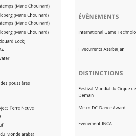
.
intemps (Marie Chouinard)
.
dberg (Marie Chouinard)
ÉVÈNEMENTS
intemps (Marie Chouinard)
dberg (Marie Chouinard)
International Game Technol
douard Lock)
OZ
Fivecurrents Azerbaïjan
.
water
.
DISTINCTIONS
 des poussières
Festival Mondial du Cirque de
Demain
Metro DC Dance Award
ject Terre Neuve
m
Evénement INCA
uf
l du Monde arabe)