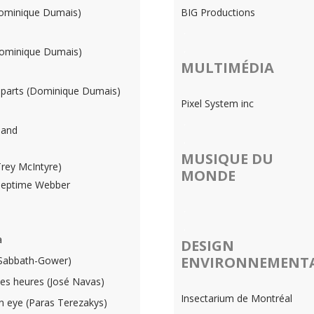
Dominique Dumais)
BIG Productions
.
.
Dominique Dumais)
MULTIMÉDIA
 parts (Dominique Dumais)
Pixel System inc
.
land
.
MUSIQUE DU
Trey McIntyre)
MONDE
Septime Webber
.
.
a
DESIGN
ENVIRONNEMENT
 Sabbath-Gower)
 des heures (José Navas)
Insectarium de Montréal
an eye (Paras Terezakys)